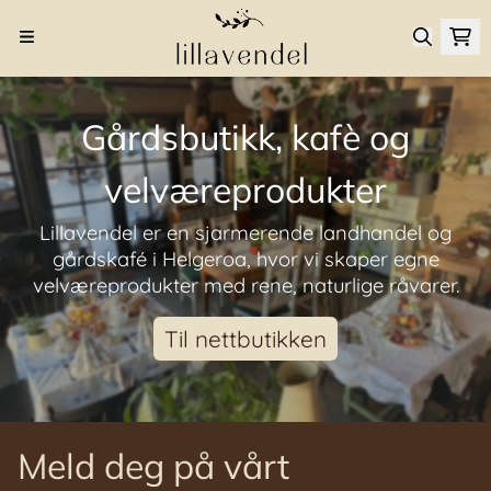
Hopp til innhold
Gårdsbutikk, kafè og
velværeprodukter
Lillavendel er en sjarmerende landhandel og
gårdskafé i Helgeroa, hvor vi skaper egne
velværeprodukter med rene, naturlige råvarer.
Til nettbutikken
Meld deg på vårt