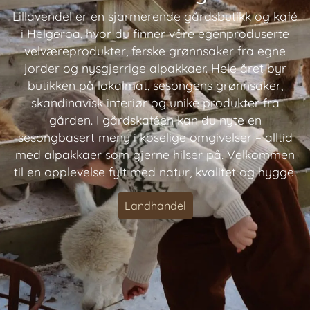
Lillavendel er en sjarmerende gårdsbutikk og kafé
i Helgeroa, hvor du finner våre egenproduserte
velværeprodukter, ferske grønnsaker fra egne
jorder og nysgjerrige alpakkaer. Hele året byr
butikken på lokalmat, sesongens grønnsaker,
skandinavisk interiør og unike produkter fra
gården. I gårdskaféen kan du nyte en
sesongbasert meny i koselige omgivelser – alltid
med alpakkaer som gjerne hilser på. Velkommen
til en opplevelse fylt med natur, kvalitet og hygge.
Landhandel