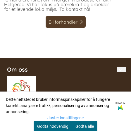
Helgeroa. Vi har fokus på bærekraft og arbeider
for et levende lokalmiljø. Ta kontakt nå!
Bli forhandler
Om oss
Gårdsbutikk i Helgeroa med produksjon av hudpleie,
såper, duftoljer og lys, fra naturlige råvarer. På
sommeren prydes gårdsbutikken av kortreiste
grønnsaker, lokale råvarer og unike produkter.
Dette nettstedet bruker informasjonskapsler for å fungere
Drevet av
korrekt, analysere trafikk, personalisering av annonser og
annonsering.
Informasjon
Juster innstillingene
Landhandel
Nettbutikk
Godta nødvendig
Godta alle
Gårdskafé