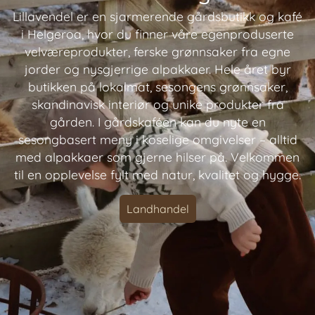
Lillavendel er en sjarmerende gårdsbutikk og kafé
i Helgeroa, hvor du finner våre egenproduserte
velværeprodukter, ferske grønnsaker fra egne
jorder og nysgjerrige alpakkaer. Hele året byr
butikken på lokalmat, sesongens grønnsaker,
skandinavisk interiør og unike produkter fra
gården. I gårdskaféen kan du nyte en
sesongbasert meny i koselige omgivelser – alltid
med alpakkaer som gjerne hilser på. Velkommen
til en opplevelse fylt med natur, kvalitet og hygge.
Landhandel