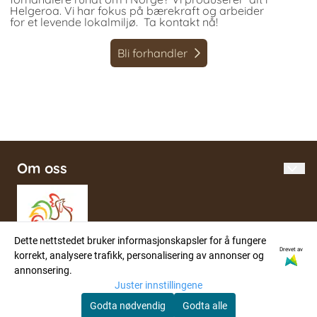
Helgeroa. Vi har fokus på bærekraft og arbeider
for et levende lokalmiljø. Ta kontakt nå!
Bli forhandler
Om oss
Gårdsbutikk i Helgeroa med produksjon av hudpleie,
såper, duftoljer og lys, fra naturlige råvarer. På
sommeren prydes gårdsbutikken av kortreiste
grønnsaker, lokale råvarer og unike produkter.
Dette nettstedet bruker informasjonskapsler for å fungere
Drevet av
korrekt, analysere trafikk, personalisering av annonser og
annonsering.
Informasjon
Juster innstillingene
Landhandel
Nettbutikk
Godta nødvendig
Godta alle
Gårdskafé