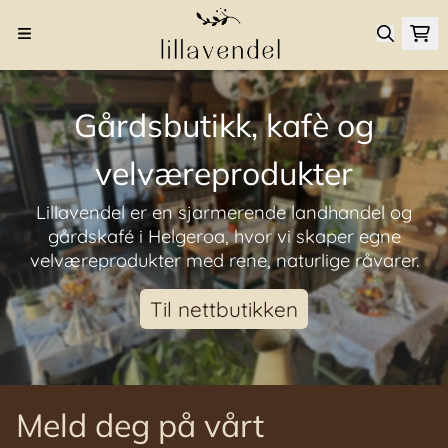
Hopp til innhold
Gårdsbutikk, kafè og
velværeprodukter
Lillavendel er en sjarmerende landhandel og
gårdskafé i Helgeroa, hvor vi skaper egne
velværeprodukter med rene, naturlige råvarer.
Til nettbutikken
Meld deg på vårt